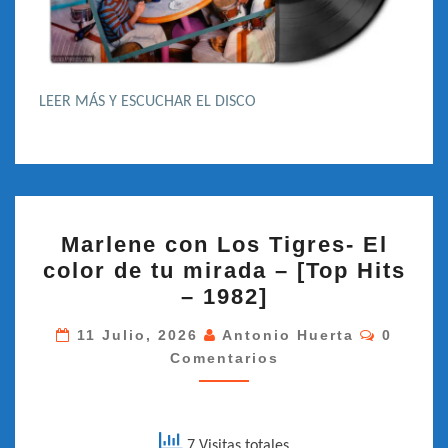
LEER MÁS Y ESCUCHAR EL DISCO
MARLENE
Marlene con Los Tigres- El
CON
color de tu mirada – [Top Hits
LOS
– 1982]
TIGRES-
Comenta
EL
11 Julio, 2026
Antonio Huerta
0
Comentarios
COLOR
DE
TU
MIRADA
7 Visitas totales