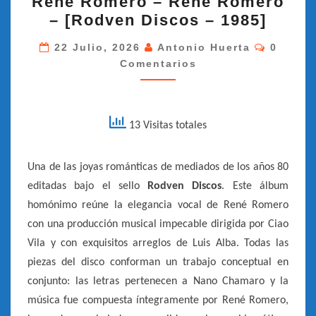
René Romero – René Romero
ROMERO
– [Rodven Discos – 1985]
–
RENÉ
Comenta
22 Julio, 2026
Antonio Huerta
0
Comentarios
ROMERO
–
[RODVEN
DISCOS
13 Visitas totales
–
1985]
Una de las joyas románticas de mediados de los años 80
editadas bajo el sello
Rodven Discos
. Este álbum
homónimo reúne la elegancia vocal de René Romero
con una producción musical impecable dirigida por Ciao
Vila y con exquisitos arreglos de Luis Alba. Todas las
piezas del disco conforman un trabajo conceptual en
conjunto: las letras pertenecen a Nano Chamaro y la
música fue compuesta íntegramente por René Romero,