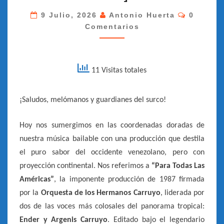
CARRUYO
Comenta
–
9 Julio, 2026
Antonio Huerta
0
Comentarios
PARA
TODAS
LAS
AMÉRICAS
11 Visitas totales
–
[COMBO
¡Saludos, melómanos y guardianes del surco!
RECORDS
–
Hoy nos sumergimos en las coordenadas doradas de
1987]
nuestra música bailable con una producción que destila
el puro sabor del occidente venezolano, pero con
proyección continental. Nos referimos a
“Para Todas Las
Américas”
, la imponente producción de 1987 firmada
por la
Orquesta de los Hermanos Carruyo
, liderada por
dos de las voces más colosales del panorama tropical:
Ender y Argenis Carruyo
. Editado bajo el legendario