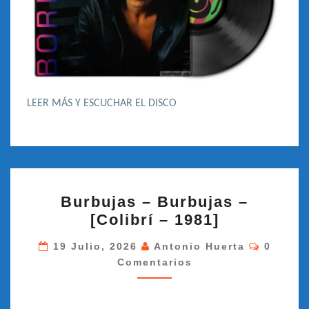
LEER MÁS Y ESCUCHAR EL DISCO
BURBUJAS
Burbujas – Burbujas –
–
[Colibrí – 1981]
BURBUJAS
–
Comenta
19 Julio, 2026
Antonio Huerta
0
Comentarios
[COLIBRÍ
–
1981]