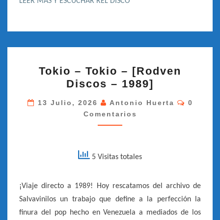
LEER MÁS Y ESCUCHAR REL DISCO
TOKIO
Tokio – Tokio – [Rodven
–
Discos – 1989]
TOKIO
–
Comenta
13 Julio, 2026
Antonio Huerta
0
Comentarios
[RODVEN
DISCOS
–
1989]
5 Visitas totales
¡Viaje directo a 1989! Hoy rescatamos del archivo de
Salvavinilos un trabajo que define a la perfección la
finura del pop hecho en Venezuela a mediados de los