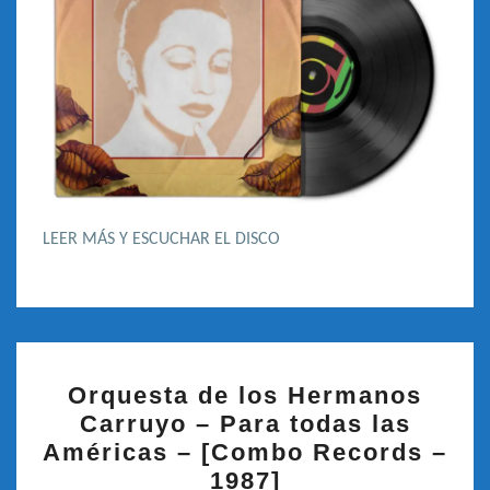
LEER MÁS Y ESCUCHAR EL DISCO
ORQUESTA
Orquesta de los Hermanos
DE
Carruyo – Para todas las
LOS
Américas – [Combo Records –
HERMANOS
1987]