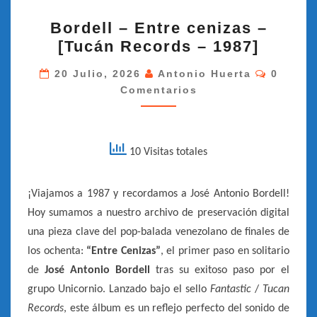
BORDELL
Bordell – Entre cenizas –
–
[Tucán Records – 1987]
ENTRE
CENIZAS
Comenta
20 Julio, 2026
Antonio Huerta
0
Comentarios
–
[TUCÁN
RECORDS
–
10 Visitas totales
1987]
¡Viajamos a 1987 y recordamos a José Antonio Bordell!
Hoy sumamos a nuestro archivo de preservación digital
una pieza clave del pop-balada venezolano de finales de
los ochenta:
“Entre Cenizas”
, el primer paso en solitario
de
José Antonio Bordell
tras su exitoso paso por el
grupo Unicornio. Lanzado bajo el sello
Fantastic
/
Tucan
Records
, este álbum es un reflejo perfecto del sonido de