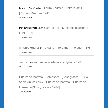
Laura & Víctor – Estrella azul –
Leslie J. Mc Curdy
en
[Rodven Discos – 1986]
24 junio, 2026
Carángano – Momento ocasional –
Ing. David Portillo
en
[EMI – 1991]
22 junio, 2026
Antonio Huerta
Yordano – Yordano – [Polydor – 1984]
en
19 junio, 2026
Jesus F
Yordano – Yordano – [Polydor – 1984]
en
19 junio, 2026
Gualberto Ibarreto - Romántico - [Sonográfica - 1984] -
SalvaVinilos.com
Gualberto Ibarreto – Gualberto
en
Ibarreto – [Sonográfica – 1984]
7 junio, 2026