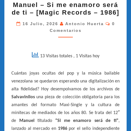
Manuel – Si me enamoro será
–
de ti – [Magic Records – 1986]
SI
ME
Comenta
16 Julio, 2026
Antonio Huerta
0
Comentarios
ENAMORO
SERÁ
DE
TI
13 Visitas totales
, 1 Visitas hoy
–
[MAGIC
Cuántas joyas ocultas del pop y la música bailable
RECORDS
venezolana se quedaron esperando una digitalización en
–
alta fidelidad? Hoy desempolvamos de los archivos de
1986]
Salvavinilos
una pieza de colección obligatoria para los
amantes del formato Maxi-Single y la cultura de
minitecas de mediados de los años 80. Se trata del 12″
de
Manuel
titulado
“Si me enamoro será de ti”
,
lanzado al mercado en
1986
por el sello independiente