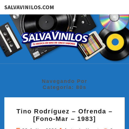
SALVAVINILOS.COM
SALVAVI
Tu
Música
En Más
De
Cinco
Sabores
Navegando Por
Categoría:
80s
TINO
Tino Rodríguez – Ofrenda –
RODRÍGUEZ
[Fono-Mar – 1983]
–
OFRENDA
Comenta