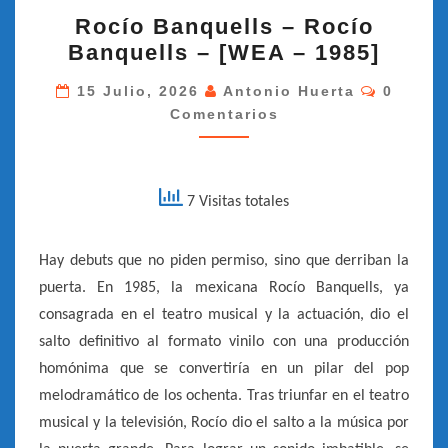
ROCÍO
Rocío Banquells – Rocío
BANQUELLS
Banquells – [WEA – 1985]
–
ROCÍO
Comenta
15 Julio, 2026
Antonio Huerta
0
Comentarios
BANQUELLS
–
[WEA
–
7 Visitas totales
1985]
Hay debuts que no piden permiso, sino que derriban la
puerta. En 1985, la mexicana Rocío Banquells, ya
consagrada en el teatro musical y la actuación, dio el
salto definitivo al formato vinilo con una producción
homónima que se convertiría en un pilar del pop
melodramático de los ochenta. Tras triunfar en el teatro
musical y la televisión, Rocío dio el salto a la música por