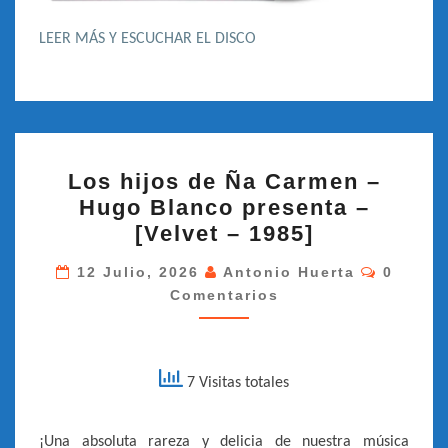
LEER MÁS Y ESCUCHAR EL DISCO
LOS
Los hijos de Ña Carmen –
HIJOS
Hugo Blanco presenta –
DE
[Velvet – 1985]
ÑA
Comenta
CARMEN
12 Julio, 2026
Antonio Huerta
0
Comentarios
–
HUGO
BLANCO
PRESENTA
7 Visitas totales
–
[VELVET
¡Una absoluta rareza y delicia de nuestra música