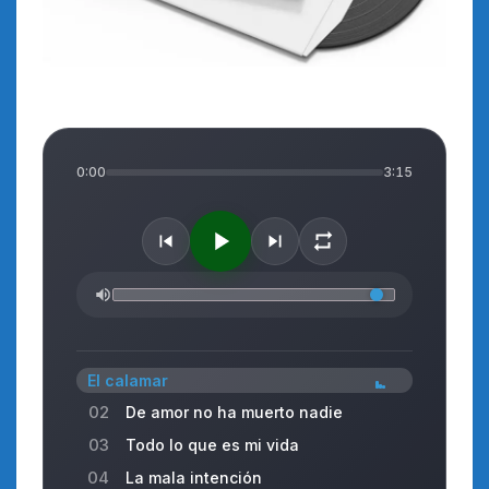
0:00
3:15
El calamar
02
De amor no ha muerto nadie
03
Todo lo que es mi vida
04
La mala intención