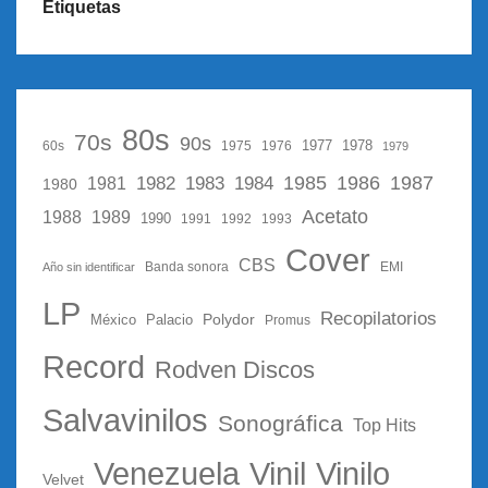
Etiquetas
80s
70s
90s
1977
1978
60s
1975
1976
1979
1987
1982
1983
1985
1986
1984
1981
1980
Acetato
1988
1989
1990
1991
1992
1993
Cover
CBS
Año sin identificar
Banda sonora
EMI
LP
Recopilatorios
Polydor
México
Palacio
Promus
Record
Rodven Discos
Salvavinilos
Sonográfica
Top Hits
Vinil
Vinilo
Venezuela
Velvet