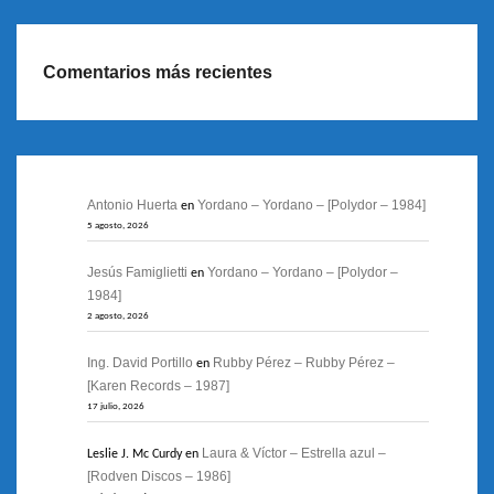
Comentarios más recientes
Antonio Huerta
Yordano – Yordano – [Polydor – 1984]
en
5 agosto, 2026
Jesús Famiglietti
Yordano – Yordano – [Polydor –
en
1984]
2 agosto, 2026
Ing. David Portillo
Rubby Pérez – Rubby Pérez –
en
[Karen Records – 1987]
17 julio, 2026
Laura & Víctor – Estrella azul –
Leslie J. Mc Curdy
en
[Rodven Discos – 1986]