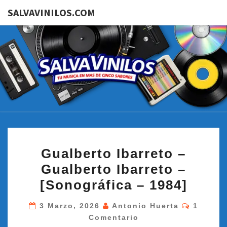
SALVAVINILOS.COM
SALVAVI
Tu
Música
En Más
De
Cinco
Sabores
GUALBERTO
Gualberto Ibarreto –
IBARRETO
Gualberto Ibarreto –
–
[Sonográfica – 1984]
GUALBERTO
IBARRETO
Comenta
3 Marzo, 2026
Antonio Huerta
1
–
Comentario
[SONOGRÁFICA