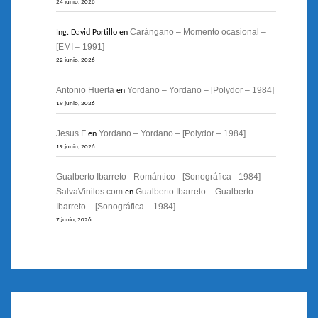
24 junio, 2026
Carángano – Momento ocasional –
Ing. David Portillo
en
[EMI – 1991]
22 junio, 2026
Antonio Huerta
Yordano – Yordano – [Polydor – 1984]
en
19 junio, 2026
Jesus F
Yordano – Yordano – [Polydor – 1984]
en
19 junio, 2026
Gualberto Ibarreto - Romántico - [Sonográfica - 1984] -
SalvaVinilos.com
Gualberto Ibarreto – Gualberto
en
Ibarreto – [Sonográfica – 1984]
7 junio, 2026