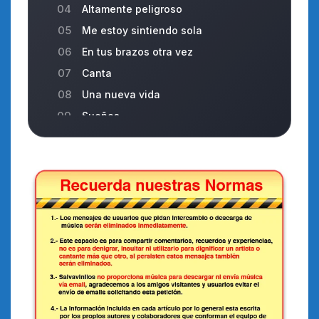
04
Altamente peligroso
05
Me estoy sintiendo sola
06
En tus brazos otra vez
07
Canta
08
Una nueva vida
09
Sueños
10
Pasó tu tiempo