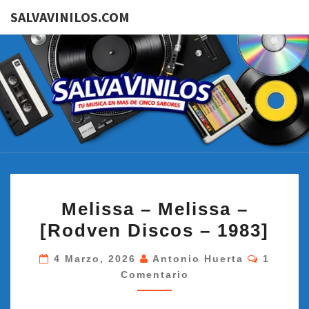
SALVAVINILOS.COM
SALVAVI
Tu
Música
En Más
De
Cinco
Sabores
MELISSA
Melissa – Melissa –
–
[Rodven Discos – 1983]
MELISSA
–
Comenta
4 Marzo, 2026
Antonio Huerta
1
[RODVEN
Comentario
DISCOS
–