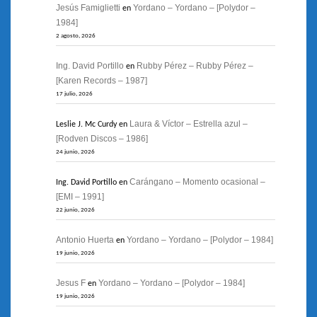
Jesús Famiglietti
Yordano – Yordano – [Polydor –
en
1984]
2 agosto, 2026
Ing. David Portillo
Rubby Pérez – Rubby Pérez –
en
[Karen Records – 1987]
17 julio, 2026
Laura & Víctor – Estrella azul –
Leslie J. Mc Curdy
en
[Rodven Discos – 1986]
24 junio, 2026
Carángano – Momento ocasional –
Ing. David Portillo
en
[EMI – 1991]
22 junio, 2026
Antonio Huerta
Yordano – Yordano – [Polydor – 1984]
en
19 junio, 2026
Jesus F
Yordano – Yordano – [Polydor – 1984]
en
19 junio, 2026