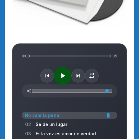
0:00
3:35
No vale la pena
02
Se de un lugar
03
Esta vez es amor de verdad