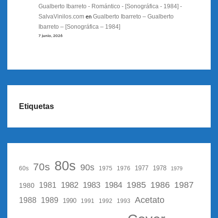
Gualberto Ibarreto - Romántico - [Sonográfica - 1984] -
SalvaVinilos.com
Gualberto Ibarreto – Gualberto
en
Ibarreto – [Sonográfica – 1984]
7 junio, 2026
Etiquetas
80s
70s
90s
1977
1978
60s
1975
1976
1979
1987
1982
1983
1985
1986
1984
1981
1980
Acetato
1988
1989
1990
1991
1992
1993