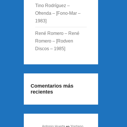
Tino Rodríguez –
Ofrenda – [Fono-Mar –
1983]
René Romero – René
Romero – [Rodven
Discos – 1985]
Comentarios más
recientes
Antonio Huerta
Yordano
en