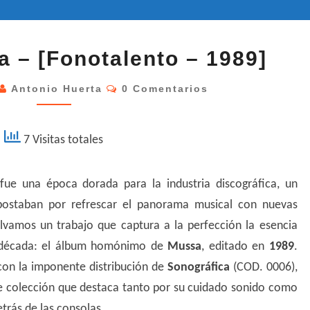
MUSSA
 – [Fonotalento – 1989]
–
MUSSA
Comentarios
Antonio Huerta
0 Comentarios
–
[FONOTALENTO
7 Visitas totales
–
1989]
ue una época dorada para la industria discográfica, un
postaban por refrescar el panorama musical con nuevas
amos un trabajo que captura a la perfección la esencia
sa década: el álbum homónimo de
Mussa
, editado en
1989
.
con la imponente distribución de
Sonográfica
(COD. 0006),
de colección que destaca tanto por su cuidado sonido como
trás de las consolas.