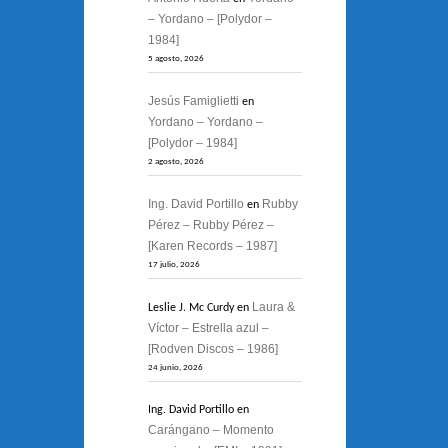
– Yordano – [Polydor –
1984]
5 agosto, 2026
Jesús Famiglietti
en
Yordano – Yordano –
[Polydor – 1984]
2 agosto, 2026
Ing. David Portillo
Rubby
en
Pérez – Rubby Pérez –
[Karen Records – 1987]
17 julio, 2026
Laura &
Leslie J. Mc Curdy
en
Víctor – Estrella azul –
[Rodven Discos – 1986]
24 junio, 2026
Ing. David Portillo
en
Carángano – Momento