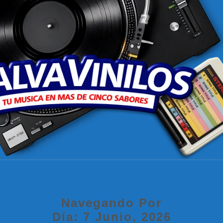
SALV
Tu
Música
En Más
De
Cinco
Sabores
Navegando Por
Día:
7 Junio, 2026