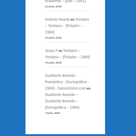
ocasional – [EMI – 1991]
22 junio, 2026
Antonio Huerta
Yordano
en
– Yordano – [Polydor –
1984]
19 junio, 2026
Jesus F
Yordano –
en
Yordano – [Polydor – 1984]
19 junio, 2026
Gualberto Ibarreto -
Romántico - [Sonográfica -
1984] - SalvaVinilos.com
en
Gualberto Ibarreto –
Gualberto Ibarreto –
[Sonográfica – 1984]
7 junio, 2026