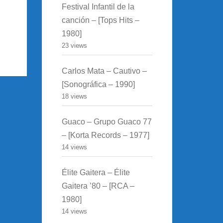
Festival Infantil de la
canción – [Tops Hits –
1980]
23 views
Carlos Mata – Cautivo –
[Sonográfica – 1990]
18 views
Guaco – Grupo Guaco 77
– [Korta Records – 1977]
14 views
Élite Gaitera – Élite
Gaitera ’80 – [RCA –
1980]
14 views