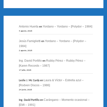
Antonio Huerta
Yordano – Yordano – [Polydor – 1984]
en
5 agosto, 2026
Jesús Famiglietti
Yordano – Yordano – [Polydor –
en
1984]
2 agosto, 2026
Ing. David Portillo
Rubby Pérez – Rubby Pérez –
en
[Karen Records – 1987]
17 julio, 2026
Laura & Víctor – Estrella azul –
Leslie J. Mc Curdy
en
[Rodven Discos – 1986]
24 junio, 2026
Carángano – Momento ocasional –
Ing. David Portillo
en
[EMI – 1991]