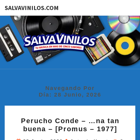
SALVAVINILOS.COM
SALVAVI
Tu
Música
En Más
De
Cinco
Sabores
Navegando Por
Día:
28 Junio, 2026
PERUCHO
Perucho Conde – …na tan
CONDE
buena – [Promus – 1977]
–
…
Comenta