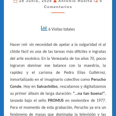
28 Junio, 2026
Antonio Huerta
0
Comentarios
NA
TAN
BUENA
–
6 Visitas totales
[PROMUS
–
Hacer reír sin necesidad de apelar a la vulgaridad ni al
1977]
chiste fácil es una de las tareas más difíciles e ingratas
del arte escénico. En la Venezuela de los años 70, pocos
lograron dominar ese balance con la maestría, la
rapidez y el carisma de Pedro Elías Gutiérrez,
inmortalizado en el imaginario colectivo como
Perucho
Conde
. Hoy en
Salvavinilos
, rescatamos y digitalizamos
su primer álbum de larga duración:
“…na tan buena!”
,
lanzado bajo el sello
PROMUS
en noviembre de 1977.
Para el momento de esta grabación, Perucho ya era un
fenómeno de masas que dominaba la televisión y las