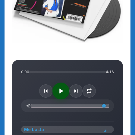
0:00
4:16
Me basta