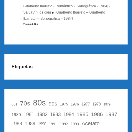
Gualberto Ibarreto - Romántico - [Sonográfica - 1984] -
SalvaVinilos.com
Gualberto Ibarreto – Gualberto
en
Ibarreto – [Sonográfica – 1984]
7 junio, 2026
Etiquetas
80s
70s
90s
1977
1978
60s
1975
1976
1979
1987
1982
1983
1985
1986
1984
1981
1980
Acetato
1988
1989
1990
1991
1992
1993