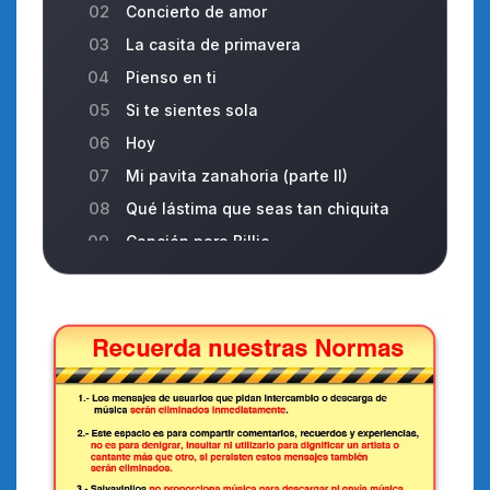
02
Concierto de amor
03
La casita de primavera
04
Pienso en ti
05
Si te sientes sola
06
Hoy
07
Mi pavita zanahoria (parte II)
08
Qué lástima que seas tan chiquita
09
Canción para Billie
10
Las campanas del adiós