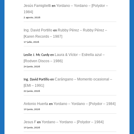
Jesús Famiglietti
Yordano – Yordano – [Polydor –
en
1984]
2 agosto, 2026
Ing. David Portillo
Rubby Pérez – Rubby Pérez –
en
[Karen Records – 1987]
17 julio, 2026
Laura & Víctor – Estrella azul –
Leslie J. Mc Curdy
en
[Rodven Discos – 1986]
24 junio, 2026
Carángano – Momento ocasional –
Ing. David Portillo
en
[EMI – 1991]
22 junio, 2026
Antonio Huerta
Yordano – Yordano – [Polydor – 1984]
en
19 junio, 2026
Jesus F
Yordano – Yordano – [Polydor – 1984]
en
19 junio, 2026