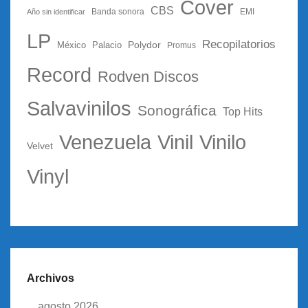
Cover
CBS
Año sin identificar
Banda sonora
EMI
LP
Recopilatorios
Polydor
México
Palacio
Promus
Record
Rodven Discos
Salvavinilos
Sonográfica
Top Hits
Vinil
Vinilo
Venezuela
Velvet
Vinyl
Archivos
agosto 2026