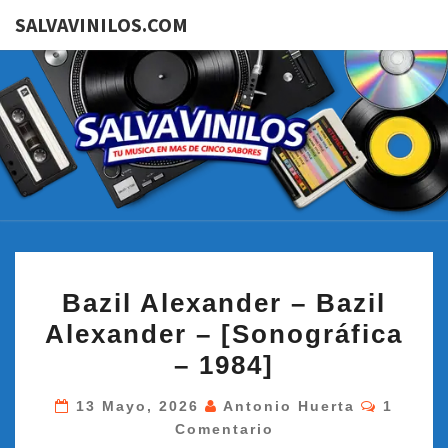
SALVAVINILOS.COM
SALVAVI
Tu
Música
En Más
De
Cinco
Sabores
BAZIL
Bazil Alexander – Bazil
ALEXANDER
Alexander – [Sonográfica
–
– 1984]
BAZIL
ALEXANDER
Comenta
13 Mayo, 2026
Antonio Huerta
1
–
Comentario
[SONOGRÁFICA