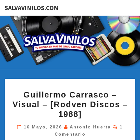
SALVAVINILOS.COM
SALVAVI
Tu
Música
En Más
De
Cinco
Sabores
GUILLERMO
Guillermo Carrasco –
CARRASCO
Visual – [Rodven Discos –
–
1988]
VISUAL
–
Comenta
16 Mayo, 2026
Antonio Huerta
1
[RODVEN
Comentario
DISCOS