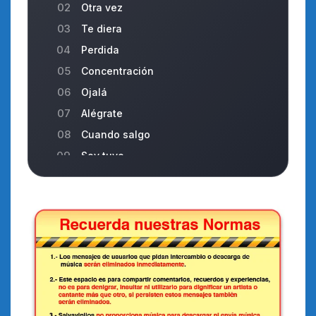
02
Otra vez
03
Te diera
04
Perdida
05
Concentración
06
Ojalá
07
Alégrate
08
Cuando salgo
09
Soy tuyo
10
Los normales
11
Amorhidrato
12
Amistacet