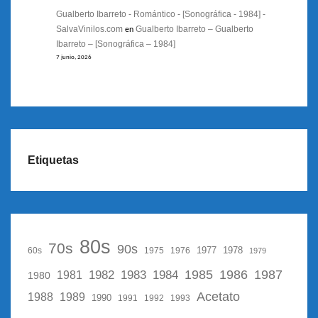
Gualberto Ibarreto - Romántico - [Sonográfica - 1984] -
SalvaVinilos.com
Gualberto Ibarreto – Gualberto
en
Ibarreto – [Sonográfica – 1984]
7 junio, 2026
Etiquetas
80s
70s
90s
1977
1978
60s
1975
1976
1979
1987
1982
1983
1985
1986
1984
1981
1980
Acetato
1988
1989
1990
1991
1992
1993