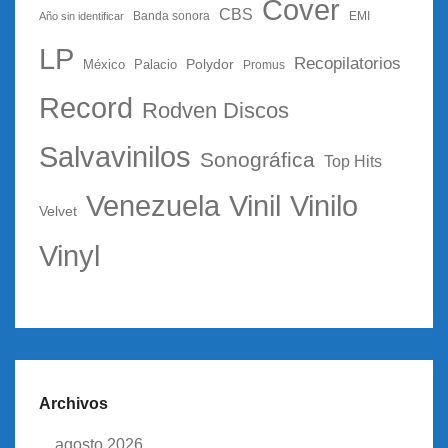
Cover
CBS
Año sin identificar
Banda sonora
EMI
LP
Recopilatorios
Polydor
México
Palacio
Promus
Record
Rodven Discos
Salvavinilos
Sonográfica
Top Hits
Vinil
Vinilo
Venezuela
Velvet
Vinyl
Archivos
agosto 2026