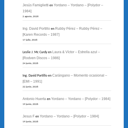
Jesús Famiglietti
Yordano – Yordano – [Polydor –
en
1984]
2 agosto, 2026
Ing. David Portillo
Rubby Pérez – Rubby Pérez –
en
[Karen Records – 1987]
17 julio, 2026
Laura & Víctor – Estrella azul –
Leslie J. Mc Curdy
en
[Rodven Discos – 1986]
24 junio, 2026
Carángano – Momento ocasional –
Ing. David Portillo
en
[EMI – 1991]
22 junio, 2026
Antonio Huerta
Yordano – Yordano – [Polydor – 1984]
en
19 junio, 2026
Jesus F
Yordano – Yordano – [Polydor – 1984]
en
19 junio, 2026