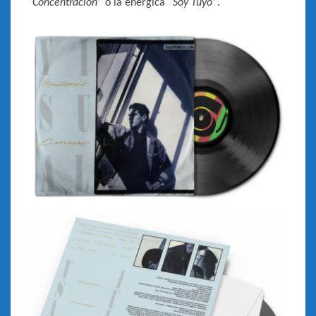
“Concentración”
o la enérgica
“Soy Tuyo”
.