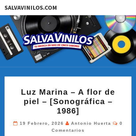
SALVAVINILOS.COM
SALVAVI
Tu
Música
En Más
De
Cinco
Sabores
LUZ
Luz Marina – A flor de
MARINA
piel – [Sonográfica –
–
1986]
A
FLOR
Coment
19 Febrero, 2026
Antonio Huerta
0
DE
Comentarios
PIEL