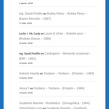
2 agosto, 2026
Ing. David Portillo
Rubby Pérez – Rubby Pérez –
en
[Karen Records – 1987]
17 julio, 2026
Laura & Víctor – Estrella azul –
Leslie J. Mc Curdy
en
[Rodven Discos – 1986]
24 junio, 2026
Carángano – Momento ocasional –
Ing. David Portillo
en
[EMI – 1991]
22 junio, 2026
Antonio Huerta
Yordano – Yordano – [Polydor – 1984]
en
19 junio, 2026
Jesus F
Yordano – Yordano – [Polydor – 1984]
en
19 junio, 2026
Gualberto Ibarreto - Romántico - [Sonográfica - 1984] -
SalvaVinilos.com
Gualberto Ibarreto – Gualberto
en