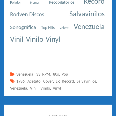
Record
Recopilatorios
Polydor
Promus
Salvavinilos
Rodven Discos
Venezuela
Sonográfica
Top Hits
Velvet
Vinil
Vinilo
Vinyl
Venezuela
,
33 RPM
,
80s
,
Pop
1986
,
Acetato
,
Cover
,
LP
,
Record
,
Salvavinilos
,
Venezuela
,
Vinil
,
Vinilo
,
Vinyl
Navegación
de