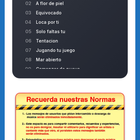
02
A flor de piel
03
Equivocado
04
Loca por ti
05
Solo faltas tu
06
Tentacion
07
Jugando tu juego
08
Mar abierto
09
Comenzar de nuevo
10
A mis amigos