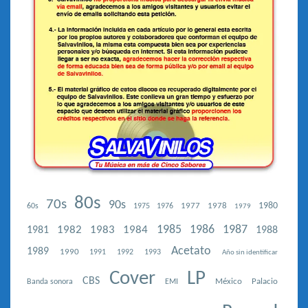
80s
70s
90s
1977
1978
1980
60s
1975
1976
1979
1987
1982
1983
1984
1985
1986
1981
1988
Acetato
1989
1990
1991
1992
1993
Año sin identificar
Cover
LP
CBS
México
Palacio
Banda sonora
EMI