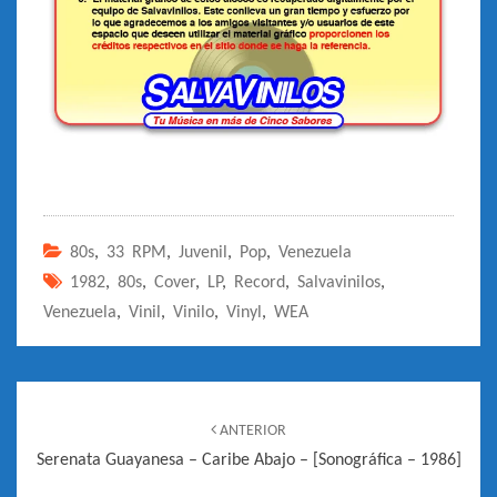
80s
,
33 RPM
,
Juvenil
,
Pop
,
Venezuela
1982
,
80s
,
Cover
,
LP
,
Record
,
Salvavinilos
,
Venezuela
,
Vinil
,
Vinilo
,
Vinyl
,
WEA
Navegación
de
ANTERIOR
entradas
Serenata Guayanesa – Caribe Abajo – [Sonográfica – 1986]