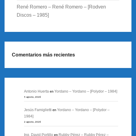
René Romero – René Romero – [Rodven
Discos – 1985]
Comentarios más recientes
Antonio Huerta
Yordano – Yordano – [Polydor – 1984]
en
5 agosto, 2026
Jesús Famiglietti
Yordano – Yordano – [Polydor –
en
1984]
2 agosto, 2026
Ing. David Portillo
Rubby Pérez – Rubby Pérez –
en