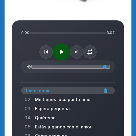
0:00
3:07
Dame, dame
02
Me tienes loco por tu amor
03
Espera pequeña
04
Quiéreme
05
Estás jugando con el amor
06
Canta conmigo