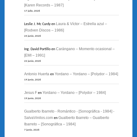
[Karen Records – 1987]
17 julio, 2026
Laura & Víctor – Estrella azul –
Leslie J. Mc Curdy
en
[Rodven Discos – 1986]
24 junio, 2026
Carángano – Momento ocasional –
Ing. David Portillo
en
[EMI – 1991]
22 junio, 2026
Antonio Huerta
Yordano – Yordano – [Polydor – 1984]
en
19 junio, 2026
Jesus F
Yordano – Yordano – [Polydor – 1984]
en
19 junio, 2026
Gualberto Ibarreto - Romántico - [Sonográfica - 1984] -
SalvaVinilos.com
Gualberto Ibarreto – Gualberto
en
Ibarreto – [Sonográfica – 1984]
7 junio, 2026