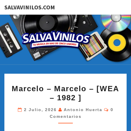
SALVAVINILOS.COM
SALVAVI
Tu
Música
En Más
De
Cinco
Sabores
MARCELO
Marcelo – Marcelo – [WEA
–
– 1982 ]
MARCELO
–
Comenta
2 Julio, 2026
Antonio Huerta
0
[WEA
Comentarios
–
1982