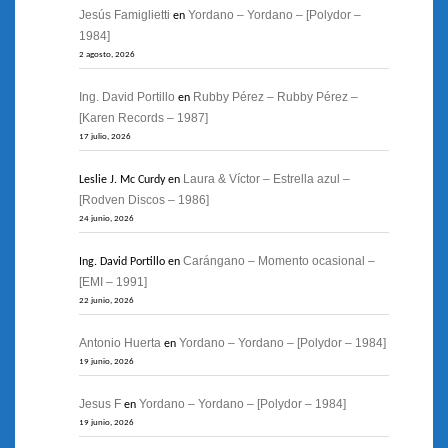
Jesús Famiglietti
Yordano – Yordano – [Polydor –
en
1984]
2 agosto, 2026
Ing. David Portillo
Rubby Pérez – Rubby Pérez –
en
[Karen Records – 1987]
17 julio, 2026
Laura & Víctor – Estrella azul –
Leslie J. Mc Curdy
en
[Rodven Discos – 1986]
24 junio, 2026
Carángano – Momento ocasional –
Ing. David Portillo
en
[EMI – 1991]
22 junio, 2026
Antonio Huerta
Yordano – Yordano – [Polydor – 1984]
en
19 junio, 2026
Jesus F
Yordano – Yordano – [Polydor – 1984]
en
19 junio, 2026