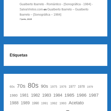
Gualberto Ibarreto - Romántico - [Sonográfica - 1984] -
SalvaVinilos.com
Gualberto Ibarreto – Gualberto
en
Ibarreto – [Sonográfica – 1984]
7 junio, 2026
Etiquetas
80s
70s
90s
1977
1978
60s
1975
1976
1979
1987
1982
1983
1985
1986
1984
1981
1980
Acetato
1988
1989
1990
1991
1992
1993