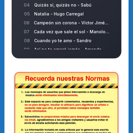
04
Quizás sí, quizás no - Sabú
05
Natalia - Hugo Carregal
06
Campeón sin corona - Víctor Jiménez
07
Cada vez que sale el sol - Manolo Manolo
08
Cuando yo te amo - Sandro
09
Así no te amará jamás - Amanda Miguel
10
Amada mía - Oscar Santana
11
Pero qué quieres de mí - Hugo Carregal