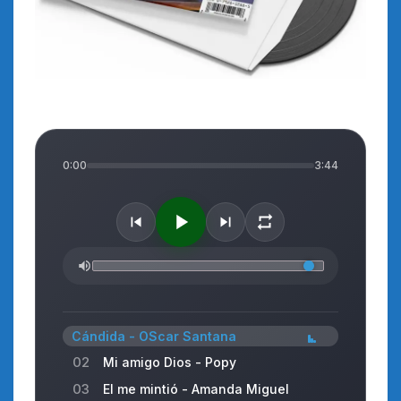
0:00
3:44
Cándida - OScar Santana
02
Mi amigo Dios - Popy
03
El me mintió - Amanda Miguel