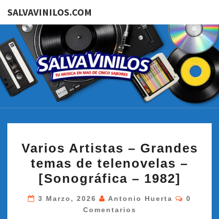
SALVAVINILOS.COM
SALVAVI
Tu
Música
En Más
De
Cinco
Sabores
VARIOS
Varios Artistas – Grandes
ARTISTAS
temas de telenovelas –
–
[Sonográfica – 1982]
GRANDES
TEMAS
Comenta
3 Marzo, 2026
Antonio Huerta
0
DE
Comentarios
TELENOVELAS