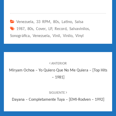
Venezuela
,
33 RPM
,
80s
,
Latino
,
Salsa
1987
,
80s
,
Cover
,
LP
,
Record
,
Salvavinilos
,
Sonográfica
,
Venezuela
,
Vinil
,
Vinilo
,
Vinyl
Navegación
de
ANTERIOR
entradas
Miryam Ochoa – Yo Quiero Que No Me Quiera – [Top Hits
– 1981]
SIGUIENTE
Dayana – Completamente Tuya – [EMI-Rodven – 1992]