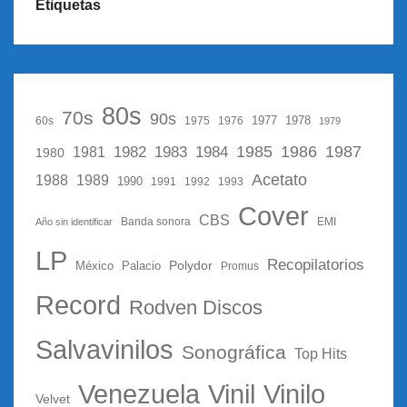
Etiquetas
80s
70s
90s
1977
1978
60s
1975
1976
1979
1987
1982
1983
1985
1986
1984
1981
1980
Acetato
1988
1989
1990
1991
1992
1993
Cover
CBS
Año sin identificar
Banda sonora
EMI
LP
Recopilatorios
Polydor
México
Palacio
Promus
Record
Rodven Discos
Salvavinilos
Sonográfica
Top Hits
Vinil
Vinilo
Venezuela
Velvet