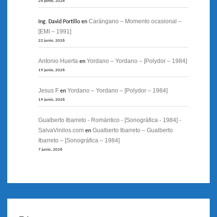
24 junio, 2026
Carángano – Momento ocasional –
Ing. David Portillo
en
[EMI – 1991]
22 junio, 2026
Antonio Huerta
Yordano – Yordano – [Polydor – 1984]
en
19 junio, 2026
Jesus F
Yordano – Yordano – [Polydor – 1984]
en
19 junio, 2026
Gualberto Ibarreto - Romántico - [Sonográfica - 1984] -
SalvaVinilos.com
Gualberto Ibarreto – Gualberto
en
Ibarreto – [Sonográfica – 1984]
7 junio, 2026