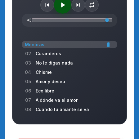
Mentiras
02
Curanderos
03
No le digas nada
04
Chisme
05
Amor y deseo
06
Eco libre
07
A dónde va el amor
08
Cuando tu amante se va