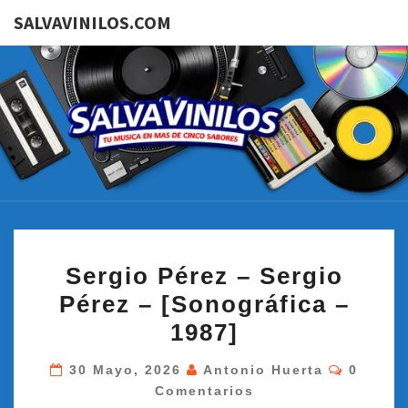
SALVAVINILOS.COM
SALVAVI
Tu
Música
En Más
De
Cinco
Sabores
SERGIO
Sergio Pérez – Sergio
PÉREZ
Pérez – [Sonográfica –
–
1987]
SERGIO
PÉREZ
Comenta
30 Mayo, 2026
Antonio Huerta
0
–
Comentarios
[SONOGRÁFICA