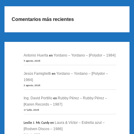
Comentarios más recientes
Antonio Huerta
Yordano – Yordano – [Polydor – 1984]
en
5 agosto, 2026
Jesús Famiglietti
Yordano – Yordano – [Polydor –
en
1984]
2 agosto, 2026
Ing. David Portillo
Rubby Pérez – Rubby Pérez –
en
[Karen Records – 1987]
17 julio, 2026
Laura & Víctor – Estrella azul –
Leslie J. Mc Curdy
en
[Rodven Discos – 1986]